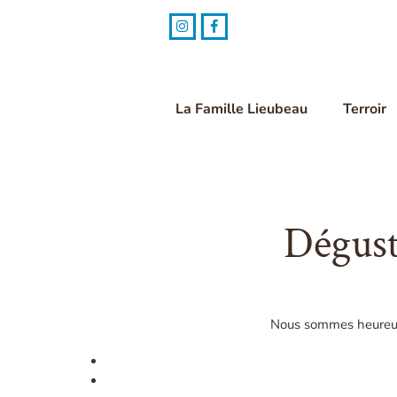
Skip
to
content
La Famille Lieubeau
Terroir
Dégust
Nous sommes heureux 