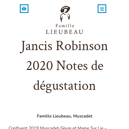
Skip
to
content
Jancis Robinson
2020 Notes de
dégustation
Famille Lieubeau, Muscadet
Confluent 2019 Muscadet-Sèvre et Maine Sur Lie –