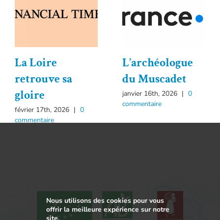
La Loire
L’archéologue
retrouve sa
du Muscadet
gloire
janvier 16th, 2026
|
0
commentaire
février 17th, 2026
|
0
commentaire
Nous utilisons des cookies pour vous
offrir la meilleure expérience sur notre
site.