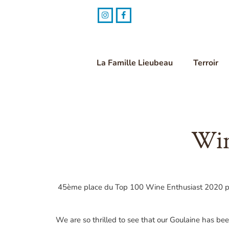
Skip
to
content
La Famille Lieubeau
Terroir
Win
45ème place du Top 100 Wine Enthusiast 2020 pour 
We are so thrilled to see that our Goulaine has be